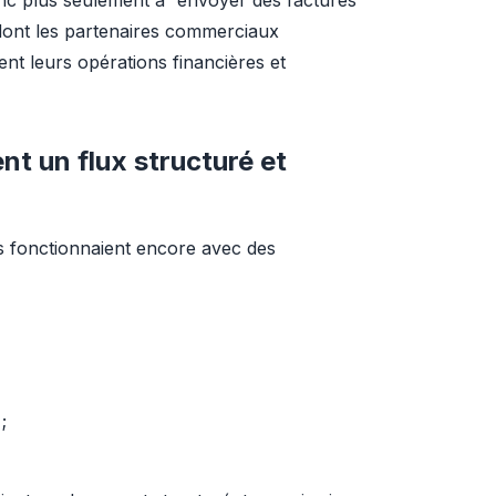
onc plus seulement à “envoyer des factures 
 dont les partenaires commerciaux 
nt leurs opérations financières et 
nt un flux structuré et
 fonctionnaient encore avec des 
;