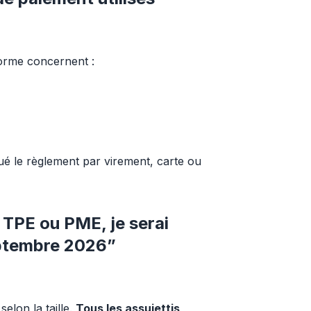
orme concernent :
ctué le règlement par virement, carte ou 
 TPE ou PME, je serai
eptembre 2026”
lon la taille. 
Tous les assujettis