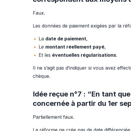
Faux.
Les données de paiement exigées par la réf
La
date de paiement
,
Le
montant réellement payé
,
Et les
éventuelles régularisations
.
Il ne s’agit pas d’indiquer si vous avez effe
chèque.
Idée reçue n°7 : “En tant que
concernée à partir du 1er s
Partiellement faux.
La réforme ne crée pas de date différenciée se