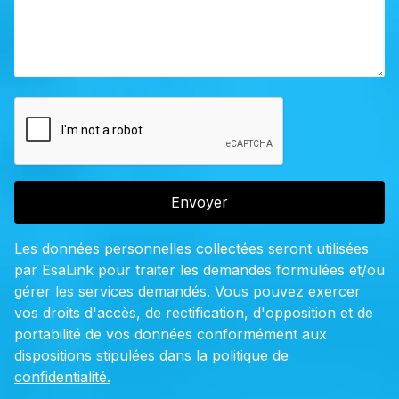
Envoyer
Les données personnelles collectées seront utilisées
par EsaLink pour traiter les demandes formulées et/ou
gérer les services demandés. Vous pouvez exercer
vos droits d'accès, de rectification, d'opposition et de
portabilité de vos données conformément aux
dispositions stipulées dans la
politique de
confidentialité.