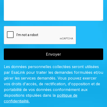
Envoyer
Les données personnelles collectées seront utilisées
par EsaLink pour traiter les demandes formulées et/ou
gérer les services demandés. Vous pouvez exercer
vos droits d'accès, de rectification, d'opposition et de
portabilité de vos données conformément aux
dispositions stipulées dans la
politique de
confidentialité.